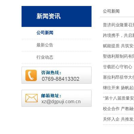
公司新闻
新闻资讯
普济药业隆重召
公司新闻
跨境携手，共启
最新公告
赋能提质 共筑
聖德利斯制药有
行业动态
廿载匠心守初心，
塞拉利昂驻华大
继往开来 扬帆起
“第十八届质量
校企合作 产教
关怀入企 共推发