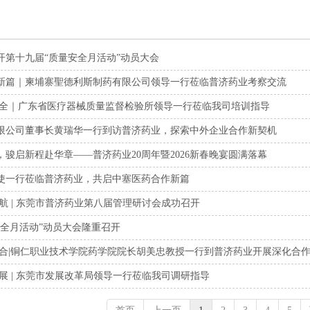
开第十九届“质量安全月活动”动员大会
新篇｜柬埔寨聖德利斯制药有限公司领导一行莅临普济药业考察交流
安全｜广东省医疗器械质量监督检验所领导一行莅临我司培训指导
限公司董事长黄瑞华一行到访普济药业，探索中外企业合作新契机
骏启新程赴华章——普济药业20周年暨2026新春晚宴圆满落幕
使一行莅临普济药业，共启中塞医药合作新篇
航 | 东莞市普济药业第八届管理研讨会成功召开
安全月活动”动员大会隆重召开
融合|铜仁职业技术学院药学院院长胡美忠教授一行到普济药业开展深化合
展 | 东莞市发展改革局领导一行莅临我司调研指导